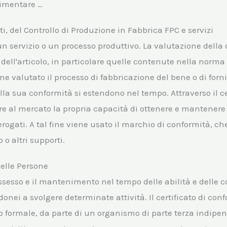
limentare …
tti, del Controllo di Produzione in Fabbrica FPC e servizi
 servizio o un processo produttivo. La valutazione della 
dell'articolo, in particolare quelle contenute nella norma 
ne valutato il processo di fabbricazione del bene o di fornit
ella sua conformità si estendono nel tempo. Attraverso il cer
re al mercato la propria capacità di ottenere e mantenere 
i erogati. A tal fine viene usato il marchio di conformità, c
 o altri supporti.
delle Persone
ossesso e il mantenimento nel tempo delle abilità e delle
idonei a svolgere determinate attività. Il certificato di con
 formale, da parte di un organismo di parte terza indipend