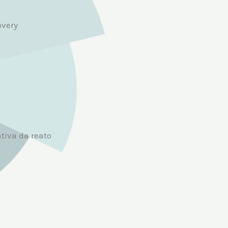
overy
tiva da reato