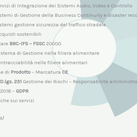
vizi di Integrazione dei Sistemi Audio, Video e Controllo
stemi di Gestione della Business Continuity e disaster rec
stemi gestione sicurezza del traffico stradale
quisti sostenibili
tare
BRC-IFS – FSSC
20000
stema di Gestione nella filiera alimentare
ntracciabilità nelle filiere alimentari
ne di
Prodotto
– Marcatura
CE
D.lgs. 231
Gestione dei Rischi – Responsabilità amministra
/2018 –
GDPR
che sui servizi
a)