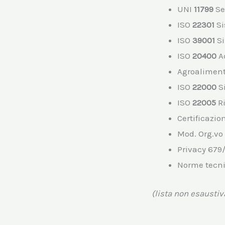
UNI
11799
Ser
ISO
22301
Si
ISO
39001
Si
ISO
20400
Ac
Agroalimen
ISO
22000
Si
ISO
22005
Ri
Certificazio
Mod. Org.vo
Privacy 679
Norme tecni
(lista non esaustiv